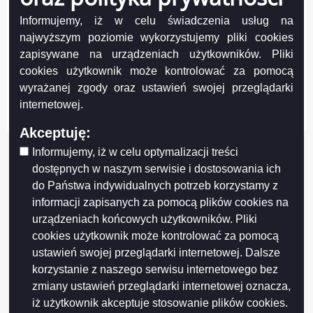
Informujemy, iż w celu świadczenia usług na
najwyższym poziomie wykorzystujemy pliki cookies
Projekt współfinansowany przez Unię Europejską z Europejskiego Funduszu
Rozwoju Regionalnego w ramach Regionalnego Programu Operacyjnego
zapisywane na urządzeniach użytkowników. Pliki
Województwa Podlaskiego na lata 2007-2013
cookies użytkownik może kontrolować za pomocą
FUNDUSZE EUROPEJSKIE - DLA ROZWOJU WOJEWÓDZTWA PODLASKIEGO
wyrażanej zgody oraz ustawień swojej przeglądarki
Urząd Marszałkowski Województwa Podlaskiego – Instytucja Zarządzająca
internetowej.
RPOWP
Akceptuję:
Informujemy, iż w celu optymalizacji treści
dostępnych w naszym serwisie i dostosowania ich
do Państwa indywidualnych potrzeb korzystamy z
informacji zapisanych za pomocą plików cookies na
urządzeniach końcowych użytkowników. Pliki
cookies użytkownik może kontrolować za pomocą
ustawień swojej przeglądarki internetowej. Dalsze
korzystanie z naszego serwisu internetowego bez
zmiany ustawień przeglądarki internetowej oznacza,
iż użytkownik akceptuje stosowanie plików cookies.