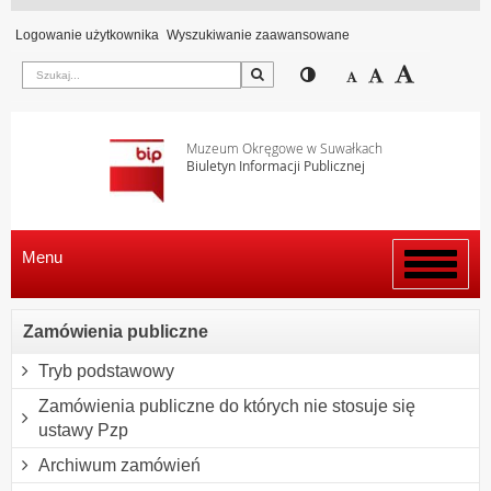
Logowanie użytkownika
Wyszukiwanie zaawansowane
Szukaj
Przełącz pomiędzy wi
Zmniejsz czcion
Domyślny rozm
Zwiększ c
Muzeum Okręgowe w Suwałkach
Biuletyn Informacji Publicznej
Menu
Włącz
menu
Zamówienia publiczne
Tryb podstawowy
Zamówienia publiczne do których nie stosuje się
ustawy Pzp
Archiwum zamówień