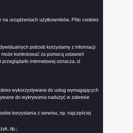
 Państwu w związku z danymi osobowymi.
 na urządzeniach użytkowników. Pliki cookies
ąd
nika
la
Podgląd
59 KB )
ników
załącznika
Podgląd
16 KB )
ndywidualnych potrzeb korzystamy z informacji
rsów
Klauzula
załącznika
k może kontrolować za pomocą ustawień
informacyjna
Klauzula
Podgląd
).pdf
( 128.62 KB )
dla
informacyjna
załącznika
 przeglądarki internetowej oznacza, iż
owych.pdf
osób
dla
Klauzula
od
osób
informacyjna
których
uczestniczących
dla
pozyskuje
w
umów-
się
zamówieniu
zleceń_
 cookies wykorzystywane do usług wymagających
obiekty
publicznym
umów
do
.pdf
o
stywane do wykrywania nadużyć w zakresie
Drukuj
Drukuj do PDF
zbiorów.pdf
dzieło
oraz
z
obie korzystania z serwisu, np. najczęściej
kontrahentami
(CEIDG).pdf
k, itp.;